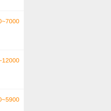
0~7000
~12000
0~5900