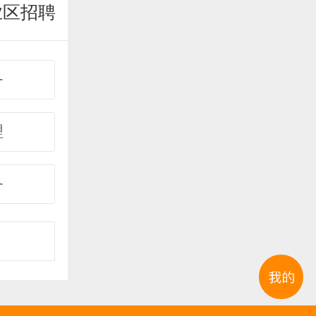
业区招聘
务
理
务
事
购