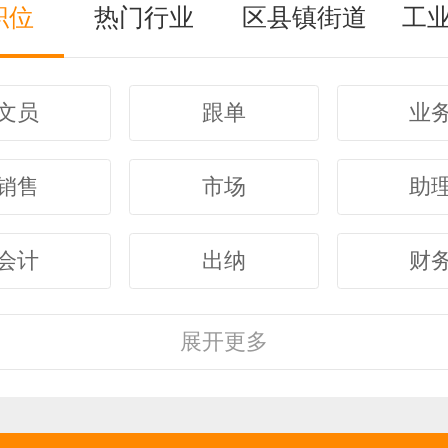
职位
热门行业
区县镇街道
工
文员
跟单
业
销售
市场
助
会计
出纳
财
客服
行政
人
展开
更多
经理
主管
采