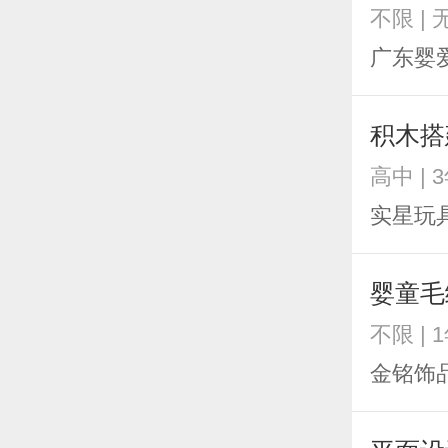
不限 |
广东婴
积木搭
高中 | 
实星玩
婴童毛
不限 | 
金铭饰